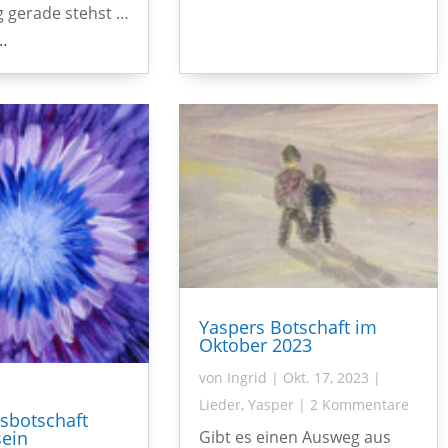
 gerade stehst …
…
Yaspers Botschaft im
Oktober 2023
von
Ingrid
|
Okt. 17, 2023
|
Lieder
,
Yasper
|
2 Kommentare
sbotschaft
Gibt es einen Ausweg aus
sein