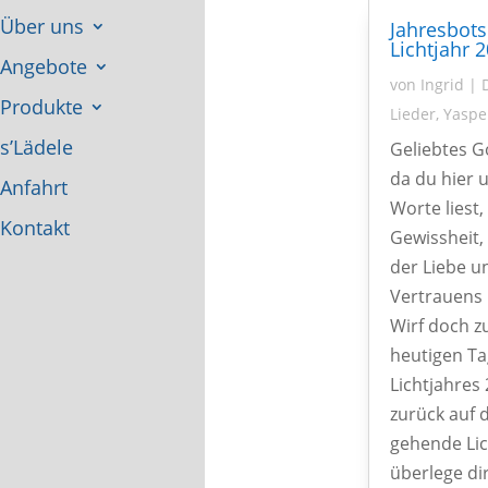
Über uns
Jahresbots
Lichtjahr 
Angebote
von
Ingrid
|
Produkte
Lieder
,
Yaspe
s’Lädele
Geliebtes G
da du hier u
Anfahrt
Worte liest,
Kontakt
Gewissheit,
der Liebe u
Vertrauens 
Wirf doch z
heutigen Ta
Lichtjahres 
zurück auf 
gehende Lic
überlege di