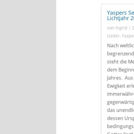
Yaspers Se
Lichtjahr 
von
Ingrid
|
Lieder
,
Yaspe
Nach weltli
begrenzende
steht die M
dem Beginn
Jahres. Aus
Ewigkeit er
immerwähr
gegenwärtig
das unendli
dessen Ursp
bedingungs