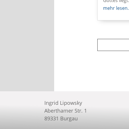
Gottes liegt
mehr lesen
Ingrid Lipowsky
Aberthamer Str. 1
89331 Burgau