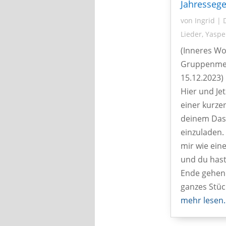
Jahressege
von
Ingrid
|
Lieder
,
Yaspe
(Inneres Wo
Gruppenmed
15.12.2023)
Hier und Jetz
einer kurze
deinem Das
einzuladen. 
mir wie ein
und du hast
Ende gehend
ganzes Stü
mehr lesen