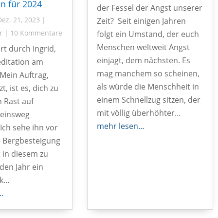
n für 2024
der Fessel der Angst unserer
Dez. 21, 2023
|
Zeit? Seit einigen Jahren
r
|
10 Kommentare
folgt ein Umstand, der euch
Menschen weltweit Angst
rt durch Ingrid,
einjagt, dem nächsten. Es
itation am
mag manchem so scheinen,
 Mein Auftrag,
als würde die Menschheit in
t, ist es, dich zu
einem Schnellzug sitzen, der
n Rast auf
mit völlig überhöhter…
einsweg
mehr lesen…
Ich sehe ihn vor
e Bergbesteigung
 in diesem zu
en Jahr ein
ck…
…