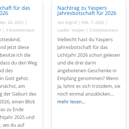
chaft für das
Nachtrag zu Yaspers
2026
Jahresbotschaft für 2026
Dez. 20, 2025
|
von
Ingrid
|
Feb. 7, 2026
|
r
|
9 Kommentare
Lieder
,
Yasper
|
3 Kommentare
otteskind,
Vielleicht hast du Yaspers
nd jetzt diese
Jahresbotschaft für das
 besitze ich die
Lichtjahr 2026 schon gelesen
 dass du den Weg
und die drei darin
nd des
angebotenen Geschenke in
in Gott gehst.
Empfang genommen? Wenn
unächst, am
ja, lohnt es sich trotzdem, sie
g der Geburt des
noch einmal anzuklicken…
2026, einen Blick
mehr lesen…
das zu Ende
htjahr 2025 und
r, wo du auf