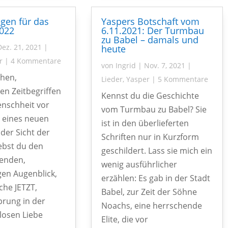
gen für das
Yaspers Botschaft vom
2022
6.11.2021: Der Turmbau
zu Babel – damals und
Dez. 21, 2021
|
heute
r
|
4 Kommentare
von
Ingrid
|
Nov. 7, 2021
|
chen,
Lieder
,
Yasper
|
5 Kommentare
n Zeitbegriffen
Kennst du die Geschichte
enschheit vor
vom Turmbau zu Babel? Sie
 eines neuen
ist in den überlieferten
 der Sicht der
Schriften nur in Kurzform
lebst du den
geschildert. Lass sie mich ein
enden,
wenig ausführlicher
en Augenblick,
erzählen: Es gab in der Stadt
che JETZT,
Babel, zur Zeit der Söhne
rung in der
Noachs, eine herrschende
losen Liebe
Elite, die vor