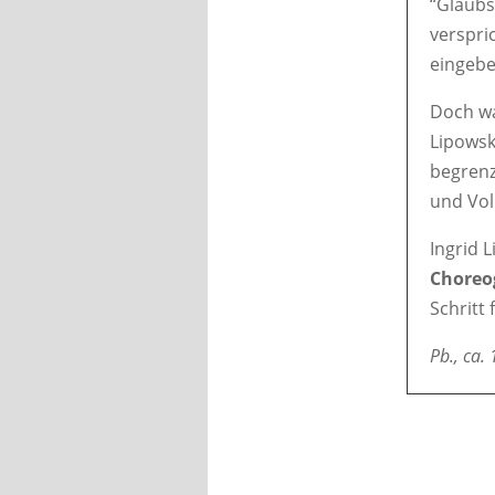
“Glaubs
verspri
eingebe
Doch wa
Lipowsk
begrenz
und Vol
Ingrid 
Choreog
Schritt
Pb., ca.