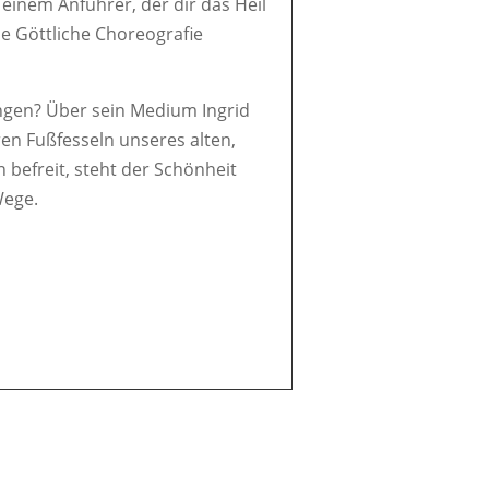
 einem Anführer, der dir das Heil
ie Göttliche Choreografie
ingen? Über sein Medium Ingrid
ren Fußfesseln unseres alten,
befreit, steht der Schönheit
Wege.