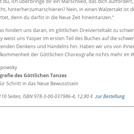
t du, ich überbringe dir ein Marschlied, das dich auffordert,
cht, hinterherzumarschieren? Nein, in einen Walzertakt ist d
ttet, denn du darfst in die Neue Zeit hineintanzen.“
s hindert uns daran, im göttlichen Dreivierteltakt zu schw
y weist uns Yasper im ersten Teil des Buches auf die schwe
enden Denkens und Handelns hin. Haben wir uns von ihnen 
lkommenheit der Göttlichen Choreografie nichts mehr im 
Lipowsky
rafie des Göttlichen Tanzes
 für Schritt in das Neue Bewusstsein
 110 Seiten, ISBN 978-3-00-037986-4, 12,80 €
zur Bestellung